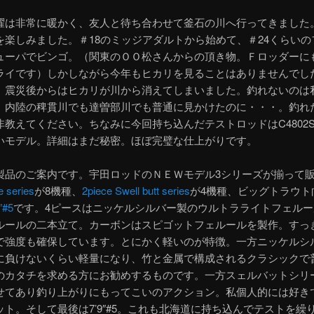
曜は非常に暖かく、友人と待ち合わせて釜石の川へ行ってきました
を楽しみました。＃18のミッジアダルトから始めて、＃24くらいの
ューパでビンゴ。（関東のＯＯ松さんからの頂き物。Ｆロッダーに
ライです）しかしながら今年もヒカリを見ることはありませんでし
。震災後からはヒカリが川から消えてしまいました。釣れないのは
。内陸の稗貫川でも達曽部川でも普通に見かけたのに・・・。釣れ
非教えてください。ちなみに今回持ち込んだテストロッドはC4802S
いモデル。詳細はまだ秘密。ほぼ完璧な仕上がりです。
製品のご案内です。宇田ロッドのＮＥＷモデル3シリーズが揃って
e series
が8機種、
2piece Swell butt series
が4機種、ビッグトラウト
″#5
です。4ピースはニッケルシルバー製のウルトラライトフェルー
ルールの二本立て。カーボンはスピゴットフェルールを製作。すっ
で強度も確保しています。とにかく軽いのが特徴。一方ニッケルシ
に負けないくらい軽量になり、竹と金属で構成されるクラシックで
のカタチを求める方にお勧めするものです。一方スェルバットシリ
せてあり釣り上がりにもってこいのアクション。私個人的には好き
ット。そして最後は7’9″#5。これも北海道に持ち込んでテストを繰