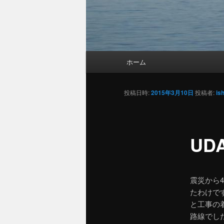
メ
ホーム
メ
イ
ン
イ
メ
投稿日時:
2015年3月10日
投稿者:
is
ニ
ン
ュ
ー
UD
コ
ン
震災から
テ
たわけで
と工事の
ン
路線でし