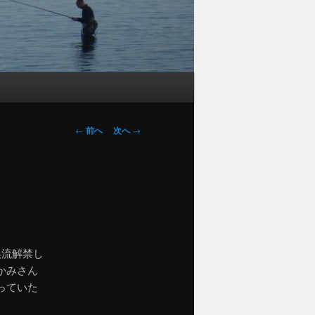
投
←
前へ
次へ
→
稿
ナ
ビ
ゲ
ー
シ
ョ
渓流解禁し
ン
かみさん
っていた