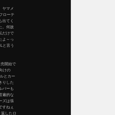
。ヤマメ
フローテ
も出てく
た。何故
私だけで
たよ～っ
Lと言う
販売開始で
向けの
ルとカー
きりした
ルバーも
普遍的な
ーズは張
ですねぇ
り返したロ