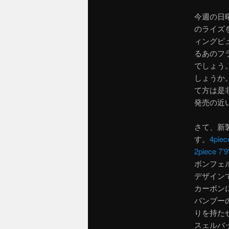
ツ
今週の日
のライズ
へ
ィングピ
るあのフ
移
でしょう
しょうか
動
て方は是
発売の近
さて、新
す。
4piec
2piece 7’9
ボンフェ
デザイン
カーボン
バンブー
りを持た
スェルバ