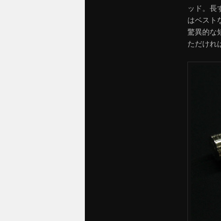
ッド。長
はベスト
驚異的な
ただけれ