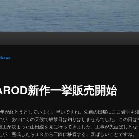
hikawa
AROD新作一挙販売開始
4年が経とうとしています。早いですね。先週の日曜にここ岩手も
すが、あいにくの天候で解禁日は釣りはしませんでした。この日は
着工が決まった山田線を見に行ってきました。工事が先延ばしとな
たが、完成したらＪＲから三鉄に移管する。喜ばしいことですね。