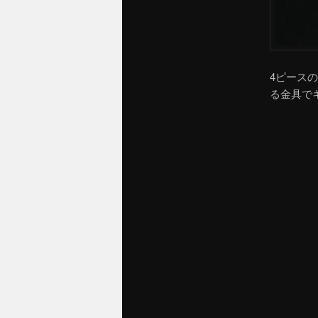
4ピース
る金具で