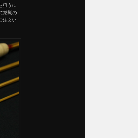
を狙うに
に納期の
ご注文い