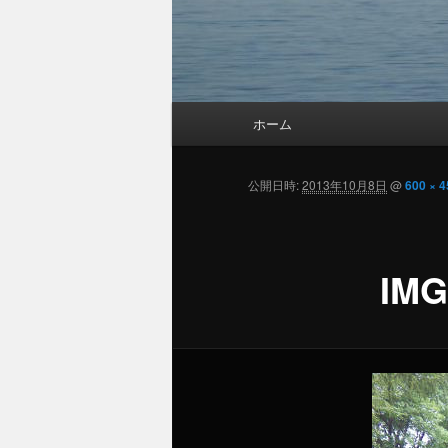
メ
ホーム
メ
イ
ン
イ
メ
公開日時:
2013年10月8日
@
600 × 4
ニ
ン
ュ
ー
IMG
コ
ン
テ
ン