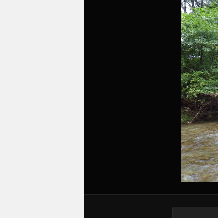
ツ
へ
移
動