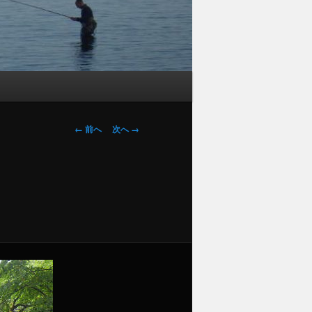
画
← 前へ
次へ →
像
ナ
ビ
ゲ
ー
シ
ョ
ン