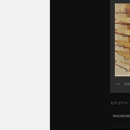
ツ
へ
移
動
DS
カテゴリー:
「
RIVERSO