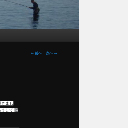
投
←
前へ
次へ
→
稿
ナ
ビ
ゲ
ー
シ
ョ
頂きまし
ン
ちまして 販