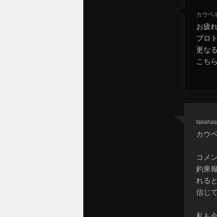
カウベ
お疲
プロ
更な
こちら
takahas
カウ
コメ
釣果
れる
信じ
私も今