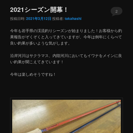
ー
2021シーズン開幕！
コ
ン
2
投稿日時:
2021年3月12日
投稿者:
takahashi
ン
テ
今年も岩手県の渓流釣りシーズンが始まりました！お客様から釣
テ
ン
果報告がぞくぞくと入ってきていますが、今年は例年にくらべて
良い釣果が多いような気がします。
ン
ツ
沿岸河川はサクラマス、内陸河川においてもイワナをメインに良
ツ
へ
い釣果が聞こえてきています！
へ
移
今年は楽しめそうですね！
移
動
動