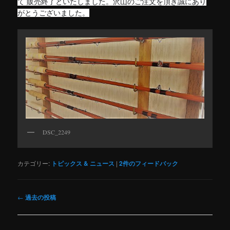
て 販売終了といたしました。沢山のご注文を頂き誠にあり
がとうございました。
DSC_2249
カテゴリー:
トピックス & ニュース
|
2
件のフィードバック
投
←
過去の投稿
稿
ナ
ビ