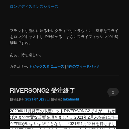
ロングディスタンスシリーズ
フラットな流れに居るセレクティブなトラウトに、繊細なフライ
をロングキャストして仕留める。まさにフライフィッシングの醍
醐味ですね。
ああ、待ち遠しい。
カテゴリー:
トピックス & ニュース
|
4
件のフィードバック
RIVERSONG2 受注終了
2
投稿日時:
2021年1月25日
投稿者:
takahashi
2020年11月発売の限定ロッドRIVERSONG2ですが、 おか
げさまで大変な反響を頂きました。2021年2月末を前にパー
ツ在庫がいよいよ終了となり、 2021年1月12日を持ちまし