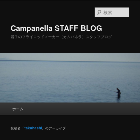
検
索
Campanella STAFF BLOG
岩手のフライロッドメーカー［カムパネラ］スタッフブログ
メ
ホーム
メ
サ
イ
ン
イ
ブ
メ
takahashi
投稿者「
」のアーカイブ
ニ
ン
コ
ュ