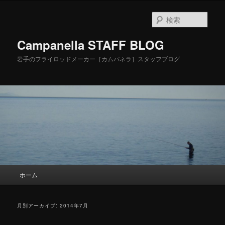
検
索
Campanella STAFF BLOG
岩手のフライロッドメーカー［カムパネラ］スタッフブログ
メ
ホーム
メ
サ
イ
ン
イ
ブ
メ
月別アーカイブ:
2014年7月
ニ
ン
コ
ュ