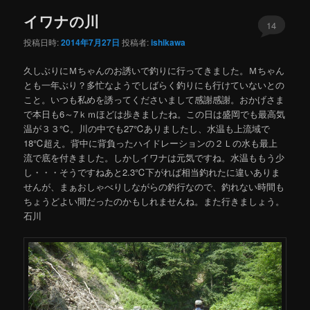
ー
イワナの川
コ
ン
14
投稿日時:
2014年7月27日
投稿者:
ishikawa
ン
テ
久しぶりにＭちゃんのお誘いで釣りに行ってきました。Ｍちゃん
テ
ン
とも一年ぶり？多忙なようでしばらく釣りにも行けていないとの
こと。いつも私めを誘ってくださいまして感謝感謝。おかげさま
ン
ツ
で本日も6～7ｋｍほどは歩きましたね。この日は盛岡でも最高気
温が３３℃。川の中でも27℃ありましたし、水温も上流域で
ツ
へ
18℃超え。背中に背負ったハイドレーションの２Ｌの水も最上
流で底を付きました。しかしイワナは元気ですね。水温ももう少
へ
移
し・・・そうですねあと2.3℃下がれば相当釣れたに違いありま
せんが、まぁおしゃべりしながらの釣行なので、釣れない時間も
移
動
ちょうどよい間だったのかもしれませんね。また行きましょう。
石川
動