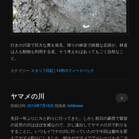
行きの川原で巨大な糞を発見。帰りの林道で綺麗な足跡が。林道
は人も動物も利用する道。そう考えればあってもごく自然なこ
と。
カテゴリー:
スタッフ日記
|
14
件のフィードバック
ヤマメの川
6
投稿日時:
2014年7月16日
投稿者:
ishikawa
先日一年ぶりにＮと釣りに行ってきた。しかし前日の豪雨で紫波
の近所の川はほぼ全滅なので、少し遠出してヤマメの川で釣りを
することに。いつもイワナの川に行っていたので今回は趣向を変
えてヤマメ釣りにしました。90％がヤマメでアベレージもそこそ