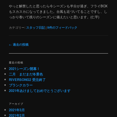
やっと解禁したと思ったら今シーズンも半分が過ぎ、フライBOX
もスカスカになってきました。台風も近づいてることですし、し
っかり巻いて残りのシーズンに備えたいと思います。(仁平)
カテゴリー:
スタッフ日記
|
9
件のフィードバック
投
←
過去の投稿
稿
ナ
ビ
最近の投稿
ゲ
2021シーズン開幕！
ー
二月 まだまだ冬景色
シ
RIVERSONG2 受注終了
ョ
ブランクカラー
ン
2021年あけましておめでとうございます
アーカイブ
2021年3月
2021年2月