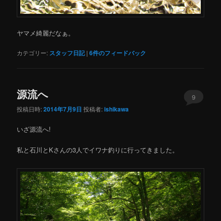
ヤマメ綺麗だなぁ。
カテゴリー:
スタッフ日記
|
6
件のフィードバック
源流へ
9
投稿日時:
2014年7月9日
投稿者:
ishikawa
いざ源流へ!
私と石川とKさんの3人でイワナ釣りに行ってきました。