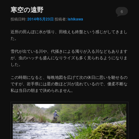
ー
寒空の遠野
コ
ン
6
投稿日時:
2014年5月23日
投稿者:
ishikawa
ン
テ
近所の田んぼに水が張り、田植えも終盤という感じがしてきまし
テ
ン
た。
ン
ツ
雪代が出ている川や、代掻きによる濁りが入る川などもあります
が、虫のハッチも盛んになりライズも多く見られるようになりま
ツ
へ
した。
へ
移
この時期になると、毎晩地図を広げて次の休日に思いを馳せるの
ですが、岩手県には星の数ほど川が流れているので、優柔不断な
移
動
私は当日の朝まで決められません。
動