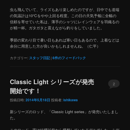
虫も飛んでいて、ライズもあり楽しめたのですが、日中でも道端
の気温計は10℃をやや上回る程度。この日の天気予報に全幅の
信頼を寄せていた私は、薄手のシャツにレインウェアを羽織るの
が精一杯。ガタガタと震えながら釣りをしていました。
季節の変わり目で暑い日もあれば寒い日もあるので、上着などは
余分に用意した方が良いかもしれませんね。（仁平）
カテゴリー:
スタッフ日記
|
6
件のフィードバック
Classic Light シリーズが発売
2
開始です！
投稿日時:
2014年5月18日
投稿者:
ishikawa
新シリーズのロッド、「Classic Light series」が発売いたしまし
た。
このロッド、実は結構以前から構想していたモデルでした。ミデ