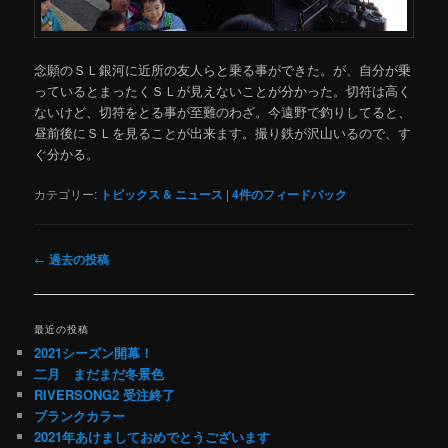
念願のＳＬ銀河に近所の友人らと乗る事ができた。が、自分が乗
っているとまったくＳＬが見えないことが分かった。切符は高く
ないけど、切符をとる事が至難のわざ。今遠野で釣りしてると、
昼前後にＳＬを見ることが出来ます。撮り鉄が沢山いるので、す
ぐ分かる。
カテゴリー:
トピックス & ニュース
|
4
件のフィードバック
投
←
過去の投稿
稿
ナ
ビ
最近の投稿
ゲ
2021シーズン開幕！
ー
二月 まだまだ冬景色
シ
RIVERSONG2 受注終了
ョ
ブランクカラー
ン
2021年あけましておめでとうございます