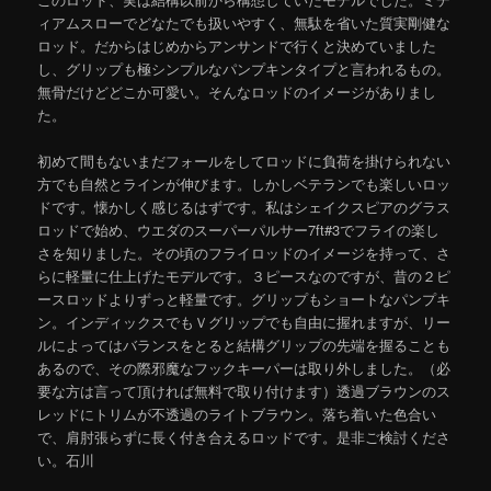
ィアムスローでどなたでも扱いやすく、無駄を省いた質実剛健な
ロッド。だからはじめからアンサンドで行くと決めていました
し、グリップも極シンプルなパンプキンタイプと言われるもの。
無骨だけどどこか可愛い。そんなロッドのイメージがありまし
た。
初めて間もないまだフォールをしてロッドに負荷を掛けられない
方でも自然とラインが伸びます。しかしベテランでも楽しいロッ
ドです。懐かしく感じるはずです。私はシェイクスピアのグラス
ロッドで始め、ウエダのスーパーパルサー7ft#3でフライの楽し
さを知りました。その頃のフライロッドのイメージを持って、さ
らに軽量に仕上げたモデルです。３ピースなのですが、昔の２ピ
ースロッドよりずっと軽量です。グリップもショートなパンプキ
ン。インディックスでもＶグリップでも自由に握れますが、リー
ルによってはバランスをとると結構グリップの先端を握ることも
あるので、その際邪魔なフックキーパーは取り外しました。（必
要な方は言って頂ければ無料で取り付けます）透過ブラウンのス
レッドにトリムが不透過のライトブラウン。落ち着いた色合い
で、肩肘張らずに長く付き合えるロッドです。是非ご検討くださ
い。石川