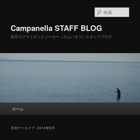
検
索
Campanella STAFF BLOG
岩手のフライロッドメーカー［カムパネラ］スタッフブログ
メ
ホーム
メ
サ
イ
ン
イ
ブ
メ
月別アーカイブ:
2014年5月
ニ
ン
コ
ュ