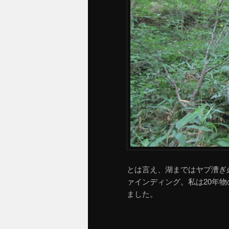
とは言え、湖まではヤブ漕ぎ
ァインディング。私は20年
ました。