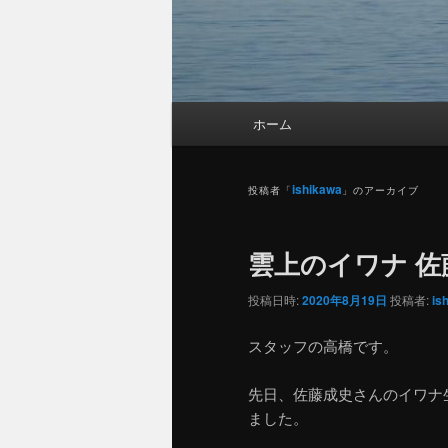
メ
ホーム
メ
サ
イ
ン
イ
ブ
メ
ishikawa
投稿者「
」のアーカイブ
ニ
ン
コ
ュ
雲上のイワナ 佐
ー
コ
ン
投稿日時:
2020年8月19日
投稿者:
is
ン
テ
スタッフの高橋です。
テ
ン
先日、佐藤成史さんのイワナ生息
ました。
ン
ツ