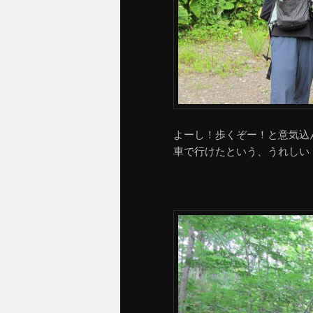
よーし！歩くぞー！と意気込
車で行けたという、うれしい