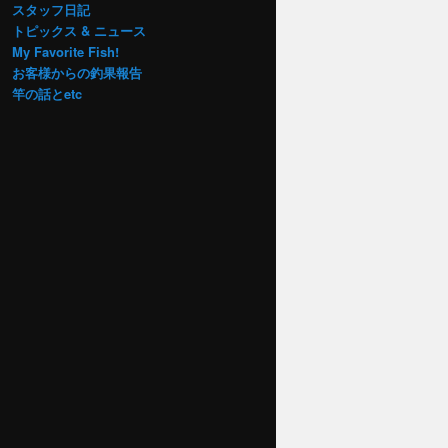
スタッフ日記
トピックス & ニュース
My Favorite Fish!
お客様からの釣果報告
竿の話とetc