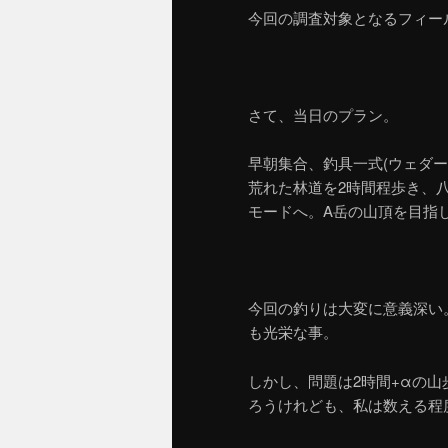
今回の調査対象となるフィー
ツ
へ
へ
移
さて、当日のプラン。
移
動
早朝集合、釣具一式(ウェダ
動
荒れた林道を2時間程歩き、
モードへ。A岳の山頂を目指
今回の釣りは大変に意義深い
も光栄な事。
しかし、問題は2時間+αの
ろうけれども、私は数える程