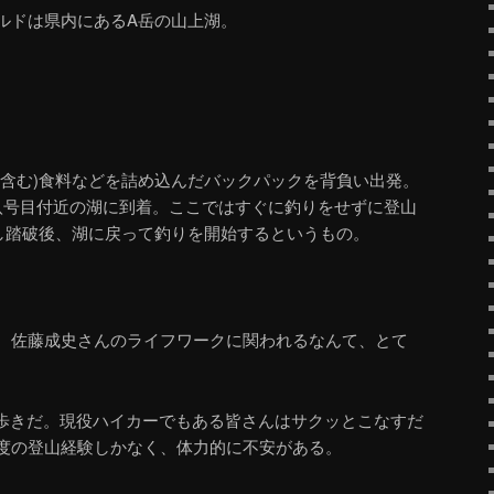
ルドは県内にあるA岳の山上湖。
ー含む)食料などを詰め込んだバックパックを背負い出発。
八号目付近の湖に到着。ここではすぐに釣りをせずに登山
し踏破後、湖に戻って釣りを開始するというもの。
。佐藤成史さんのライフワークに関われるなんて、とて
山歩きだ。現役ハイカーでもある皆さんはサクッとこなすだ
度の登山経験しかなく、体力的に不安がある。