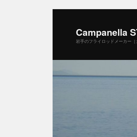
Campanella 
岩手のフライロッドメーカー［