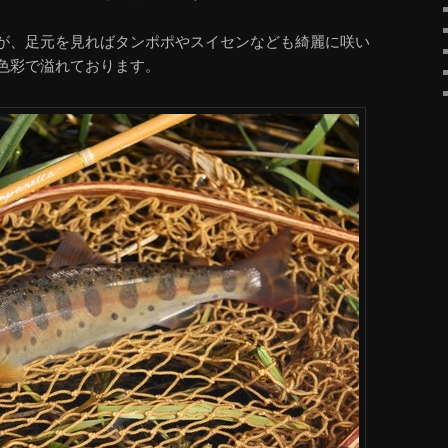
が、足元を見ればタンポポやスイセンなども綺麗に咲い
色彩で溢れております。